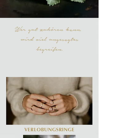
Wer gut zuhören kann,
wird viel ungesagtes
begreifen.
VERLOBUNGSRINGE