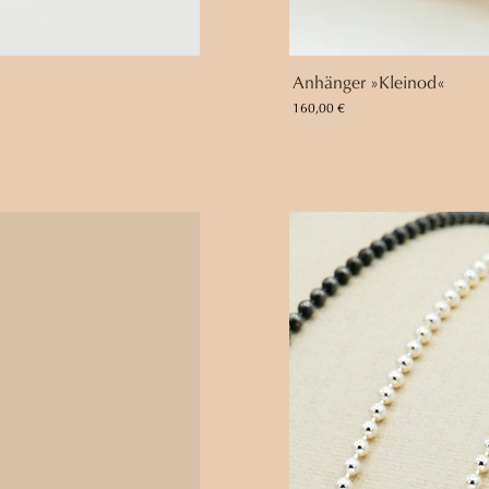
Anhänger »Kleinod«
Preis
160,00 €