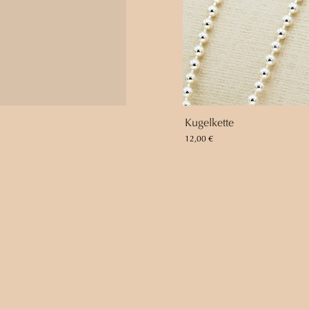
Kugelkette
Preis
12,00 €