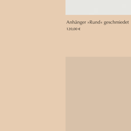
Anhänger »Rund« geschmiedet
Preis
120,00 €