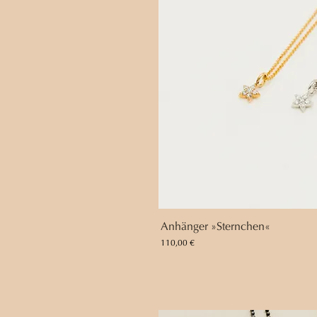
Anhänger »Sternchen«
Preis
110,00 €