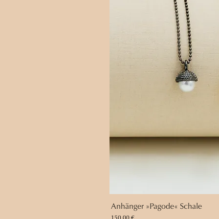
Anhänger »Pagode« Schale
Preis
150,00 €