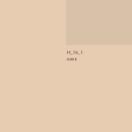
H_16_1
Preis
0,00 €