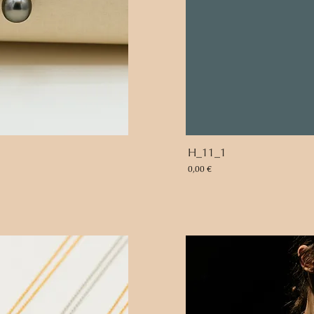
H_11_1
Preis
0,00 €