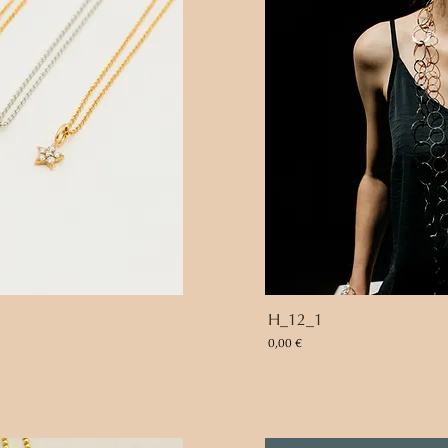
H_12_1
Preis
0,00 €