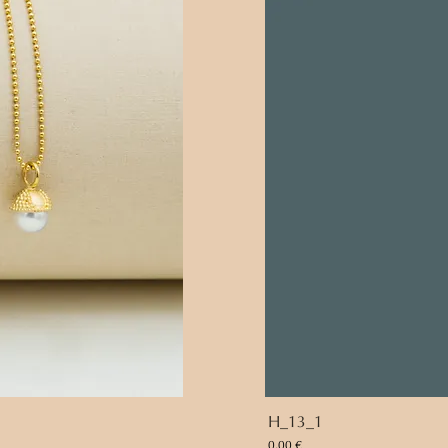
H_13_1
Preis
0,00 €