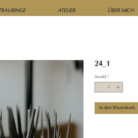
TRAURINGE
ATELIER
ÜBER MICH
24_1
Anzahl
*
In den Warenkorb