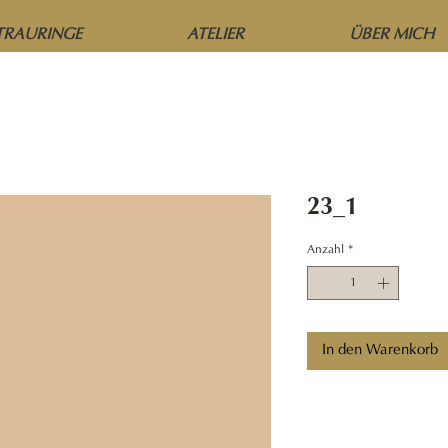
TRAURINGE
ATELIER
ÜBER MICH
23_1
Anzahl
*
In den Warenkorb