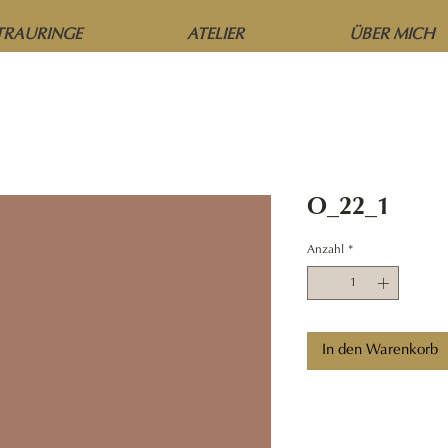
TRAURINGE
ATELIER
ÜBER MICH
O_22_1
Anzahl
*
In den Warenkorb