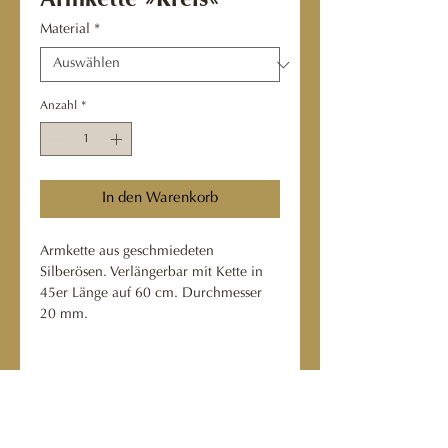
Armkette »Kreis«
Material
*
Anzahl
*
In den Warenkorb
Armkette aus geschmiedeten
Silberösen. Verlängerbar mit Kette in
45er Länge auf 60 cm. Durchmesser
20 mm.
Armkette »Kreis«_24
Material
Armkette 19 cm: